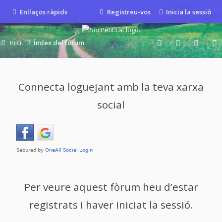
Enllaços ràpids
Registreu-vos
Inicia la sessió
Inici
Índex del fòrum
Connecta loguejant amb la teva xarxa
social
Per veure aquest fòrum heu d’estar
registrats i haver iniciat la sessió.