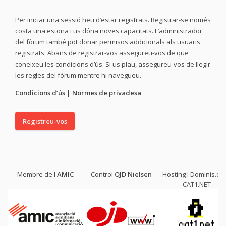
Per iniciar una sessió heu d’estar registrats. Registrar-se només
costa una estona i us dóna noves capacitats. L’administrador
del fòrum també pot donar permisos addicionals als usuaris
registrats. Abans de registrar-vos assegureu-vos de que
coneixeu les condicions d’ús. Si us plau, assegureu-vos de llegir
les regles del fòrum mentre hi navegueu.
Condicions d’ús
|
Normes de privadesa
Registreu-vos
Membre de l'
AMIC
Control
OJD
Nielsen
Hosting i Dominis.cat
CAT1.NET