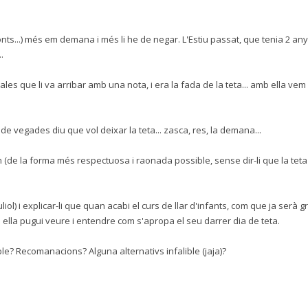
s...) més em demana i més li he de negar. L'Estiu passat, que tenia 2 any
.
les que li va arribar amb una nota, i era la fada de la teta... amb ella vem
 de vegades diu que vol deixar la teta... zasca, res, la demana...
de la forma més respectuosa i raonada possible, sense dir-li que la teta 
iol) i explicar-li que quan acabi el curs de llar d'infants, com que ja serà gr
 ella pugui veure i entendre com s'apropa el seu darrer dia de teta.
ble? Recomanacions? Alguna alternativs infalible (jaja)?