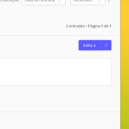
Ordena per
2 entrades • Pàgina
1
de
1
Salta a