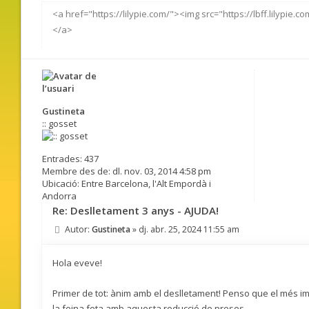
<a href="https://lilypie.com/"><img src="https://lbff.lilypie.
</a>
Gustineta
:: gosset
Entrades:
437
Membre des de:
dl. nov. 03, 2014 4:58 pm
Ubicació:
Entre Barcelona, l'Alt Empordà i
Andorra
Re: Deslletament 3 anys - AJUDA!
Autor:
Gustineta
»
dj. abr. 25, 2024 11:55 am
Hola eveve!
Primer de tot: ànim amb el deslletament! Penso que el més imp
la feina feta amb aquesta reducció de preses.