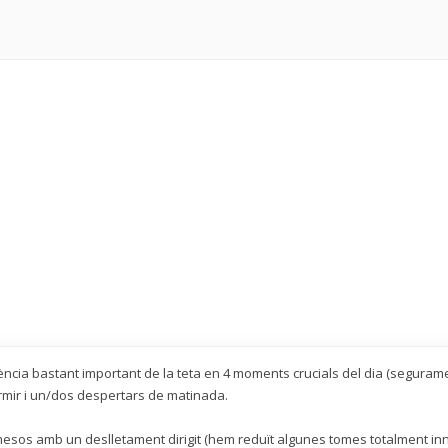
cia bastant important de la teta en 4 moments crucials del dia (segurame
ormir i un/dos despertars de matinada.
o mesos amb un deslletament dirigit (hem reduït algunes tomes totalment in