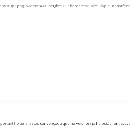
com/a8KBp2.png" width="400" height="80" border="0" alt="Lilypie Breastfeed
ortant ho tens: estàs convençuda que ho vols fer i ja ho estàs fent activa