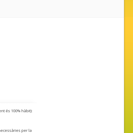
nt és 100% hàbit):
necessàries per la