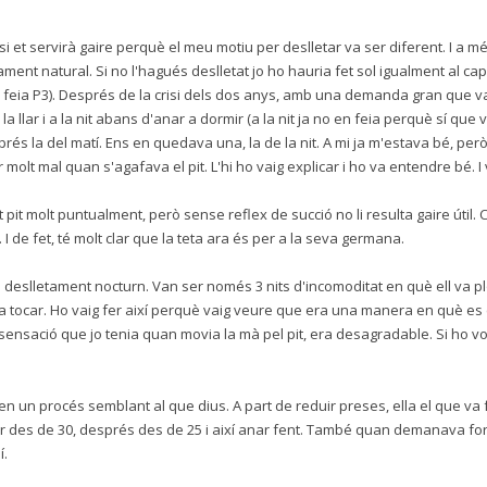
si et servirà gaire perquè el meu motiu per deslletar va ser diferent. I a m
tament natural. Si no l'hagués deslletat jo ho hauria fet sol igualment al ca
, ja feia P3). Després de la crisi dels dos anys, amb una demanda gran que 
de la llar i a la nit abans d'anar a dormir (a la nit ja no en feia perquè sí que
prés la del matí. Ens en quedava una, la de la nit. A mi ja m'estava bé, pe
t mal quan s'agafava el pit. L'hi ho vaig explicar i ho va entendre bé. I 
it molt puntualment, però sense reflex de succió no li resulta gaire útil
 I de fet, té molt clar que la teta ara és per a la seva germana.
el deslletament nocturn. Van ser només 3 nits d'incomoditat en què ell va 
ia tocar. Ho vaig fer així perquè vaig veure que era una manera en què es
nsació que jo tenia quan movia la mà pel pit, era desagradable. Si ho vo
 en un procés semblant al que dius. A part de reduir preses, ella el que va 
er des de 30, després des de 25 i així anar fent. També quan demanava fo
í.