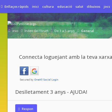
Enllaços ràpids
inici
cultura
educació
salut
dibuixos
jocs
Inici
Índex del fòrum
De 3 a 5 anys
General
Connecta loguejant amb la teva xarxa
Deslletament 3 anys - AJUDA!
Respon