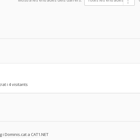
Mostra les entrades dels darrers:
t i 4 visitants
g i Dominis.cat a
CAT1.NET