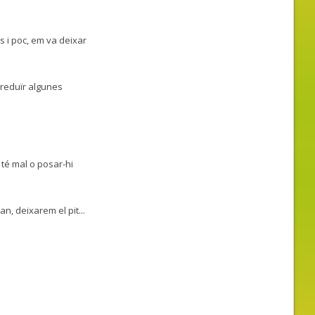
s i poc, em va deixar
 reduïr algunes
té mal o posar-hi
an, deixarem el pit...