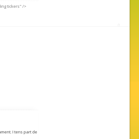
ing tickers" />
ment. I tens part de