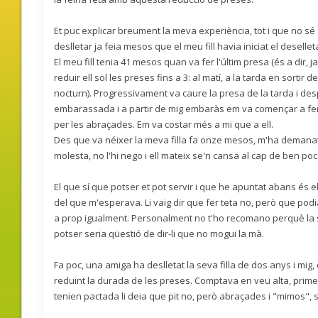
Et puc explicar breument la meva experiència, tot i que no sé 
deslletar ja feia mesos que el meu fill havia iniciat el deselle
El meu fill tenia 41 mesos quan va fer l'últim presa (és a dir
reduir ell sol les preses fins a 3: al matí, a la tarda en sortir 
nocturn). Progressivament va caure la presa de la tarda i des
embarassada i a partir de mig embaràs em va començar a fer mol
per les abraçades. Em va costar més a mi que a ell.
Des que va néixer la meva filla fa onze mesos, m'ha demanat p
molesta, no l'hi nego i ell mateix se'n cansa al cap de ben poc.
El que sí que potser et pot servir i que he apuntat abans és 
del que m'esperava. Li vaig dir que fer teta no, però que pod
a prop igualment. Personalment no t'ho recomano perquè la se
potser seria qüestió de dir-li que no mogui la mà.
Fa poc, una amiga ha deslletat la seva filla de dos anys i mig,
reduint la durada de les preses. Comptava en veu alta, prim
tenien pactada li deia que pit no, però abraçades i "mimos", s