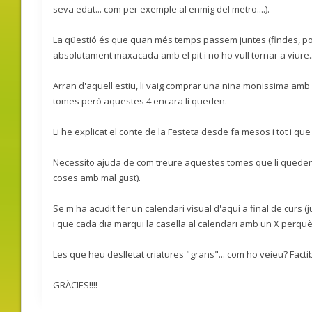
seva edat... com per exemple al enmig del metro....).
La qüestió és que quan més temps passem juntes (findes, pont
absolutament maxacada amb el pit i no ho vull tornar a viure..
Arran d'aquell estiu, li vaig comprar una nina monissima amb a
tomes però aquestes 4 encara li queden.
Li he explicat el conte de la Festeta desde fa mesos i tot i que
Necessito ajuda de com treure aquestes tomes que li queden (
coses amb mal gust).
Se'm ha acudit fer un calendari visual d'aquí a final de curs (jul
i que cada dia marqui la casella al calendari amb un X perquè
Les que heu deslletat criatures "grans"... com ho veieu? Facti
GRÀCIES!!!!