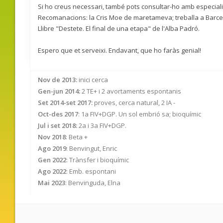
Si ho creus necessari, també pots consultar-ho amb especiali
Recomanacions: la Cris Moe de maretameva; treballa a Barce
Llibre "Destete. El final de una etapa" de l'Alba Padró.
Espero que et serveixi. Endavant, que ho faràs genial!
Nov de 2013:
inici cerca
Gen-jun 2014:
2 TE+ i 2 avortaments espontanis
Set 2014-set 2017:
proves, cerca natural, 2 IA -
Oct-des 2017
: 1a FIV+DGP. Un sol embrió sa; bioquímic
Jul i set 2018:
2a i 3a FIV+DGP.
Nov 2018
: Beta +
Ago 2019
: Benvingut, Enric
Gen 2022
: Trànsfer i bioquímic
Ago 2022
: Emb. espontani
Mai 2023
: Benvinguda, Elna