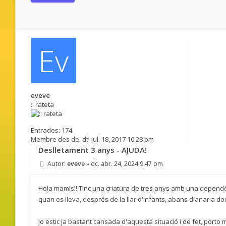
Ev
eveve
:: rateta
Entrades:
174
Membre des de:
dt. jul. 18, 2017 10:28 pm
Deslletament 3 anys - AJUDA!
Autor:
eveve
»
dc. abr. 24, 2024 9:47 pm
Hola mamis!! Tinc una criatura de tres anys amb una dependèn
quan es lleva, després de la llar d'infants, abans d'anar a d
Jo estic ja bastant cansada d'aquesta situació i de fet, port