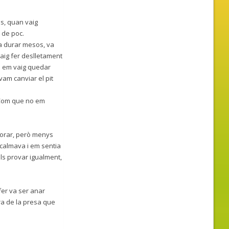
és, quan vaig
p de poc.
va durar mesos, va
 vaig fer deslletament
rò em vaig quedar
vam canviar el pit
. Com que no em
plorar, però menys
 calmava i em sentia
ls provar igualment,
fer va ser anar
ra de la presa que