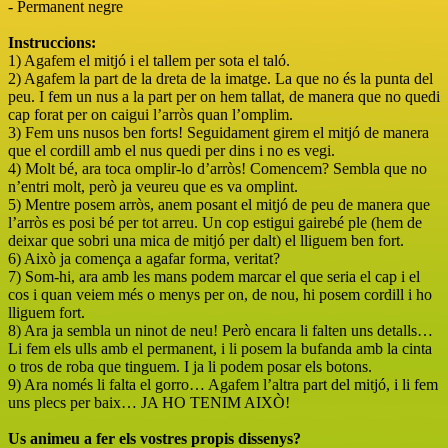
- Permanent negre
Instruccions:
1) Agafem el mitjó i el tallem per sota el taló.
2) Agafem la part de la dreta de la imatge. La que no és la punta del
peu. I fem un nus a la part per on hem tallat, de manera que no quedi
cap forat per on caigui l’arròs quan l’omplim.
3) Fem uns nusos ben forts! Seguidament girem el mitjó de manera
que el cordill amb el nus quedi per dins i no es vegi.
4) Molt bé, ara toca omplir-lo d’arròs! Comencem? Sembla que no
n’entri molt, però ja veureu que es va omplint.
5) Mentre posem arròs, anem posant el mitjó de peu de manera que
l’arròs es posi bé per tot arreu. Un cop estigui gairebé ple (hem de
deixar que sobri una mica de mitjó per dalt) el lliguem ben fort.
6) Això ja comença a agafar forma, veritat?
7) Som-hi, ara amb les mans podem marcar el que seria el cap i el
cos i quan veiem més o menys per on, de nou, hi posem cordill i ho
lliguem fort.
8) Ara ja sembla un ninot de neu! Però encara li falten uns detalls…
Li fem els ulls amb el permanent, i li posem la bufanda amb la cinta
o tros de roba que tinguem. I ja li podem posar els botons.
9) Ara només li falta el gorro… Agafem l’altra part del mitjó, i li fem
uns plecs per baix… JA HO TENIM AIXÒ!
Us animeu a fer els vostres propis dissenys?