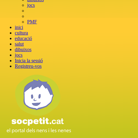
jocs
PMF
inici
cultura
educació
salut
dibuixos
jocs
Inicia la sessió
Registreu-vos