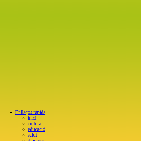
Enllaços ràpids
inici
cultura
educació
salut
dibuixos