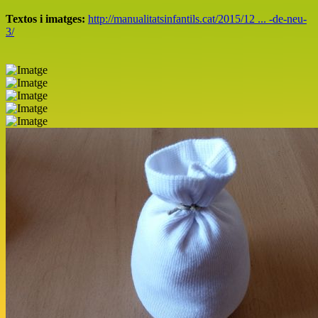
Textos i imatges:
http://manualitatsinfantils.cat/2015/12 ... -de-neu-
3/