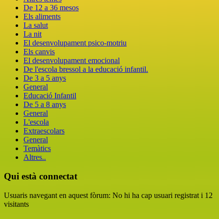
De 12 a 36 mesos
Els aliments
La salut
La nit
El desenvolupament psico-motriu
Els canvis
El desenvolupament emocional
De l'escola bressol a la educació infantil.
De 3 a 5 anys
General
Educació Infantil
De 5 a 8 anys
General
L'escola
Extraescolars
General
Temàtics
Altres..
Qui està connectat
Usuaris navegant en aquest fòrum: No hi ha cap usuari registrat i 12
visitants