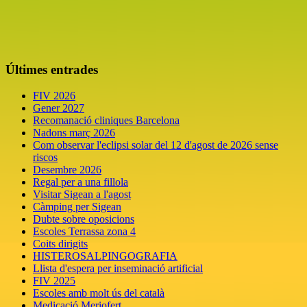
Últimes entrades
FIV 2026
Gener 2027
Recomanació cliniques Barcelona
Nadons març 2026
Com observar l'eclipsi solar del 12 d'agost de 2026 sense
riscos
Desembre 2026
Regal per a una fillola
Visitar Sigean a l'agost
Càmping per Sigean
Dubte sobre oposicions
Escoles Terrassa zona 4
Coits dirigits
HISTEROSALPINGOGRAFIA
Llista d'espera per inseminació artificial
FIV 2025
Escoles amb molt ús del català
Medicació Meriofert