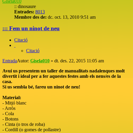
Gisela010
:: dinosaure
Entrades:
8013
Membre des de:
dc. oct. 13, 2010 9:51 am
::: Fem un ninot de neu
Citació
Citació
Entrada
Autor:
Gisela010
»
dt. des. 22, 2015 11:05 am
Avui us presentem un taller de manualitats nadalenques molt
divertit i ideal per a fer aquestes festes amb els nens/es de la
casa.
Si us sembla bé, fareu un ninot de neu!
Material:
- Mitjó blanc
- Arròs
- Cola
- Botons
- Cinta (o tros de roba)
- Cordill (o gomes de pollastre)