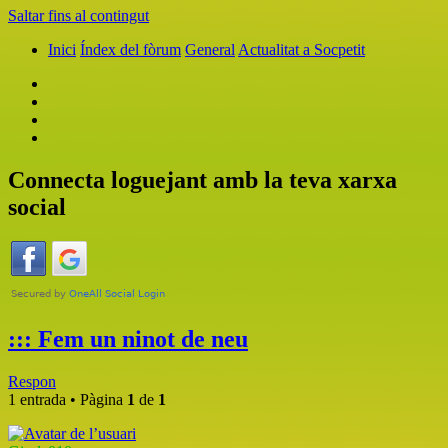
Saltar fins al contingut
Inici
Índex del fòrum
General
Actualitat a Socpetit
Connecta loguejant amb la teva xarxa
social
::: Fem un ninot de neu
Respon
1 entrada • Pàgina
1
de
1