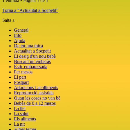
1 entrada • Pàgina
1
de
1
Torna a “Actualitat a Socpetit”
Salta a
General
Info
Ajuda
De tot una mica
Actualitat a Socpetit
El desig d'un nou bebè
Buscant un embaràs
Estic embarassada
Per mesos
El part
Postpart
Adopcions i acolliments
Reproducció assistida
Quan les coses no van bé
Bebès de 0 a 12 mesos
La llet
La salut
Els aliments
La nit
Altres temes