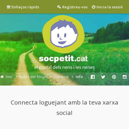
Enllaços ràpids
Registreu-vos
Inicia la sessió
Inici
Índex del fòrum
General
Info
Connecta loguejant amb la teva xarxa
social