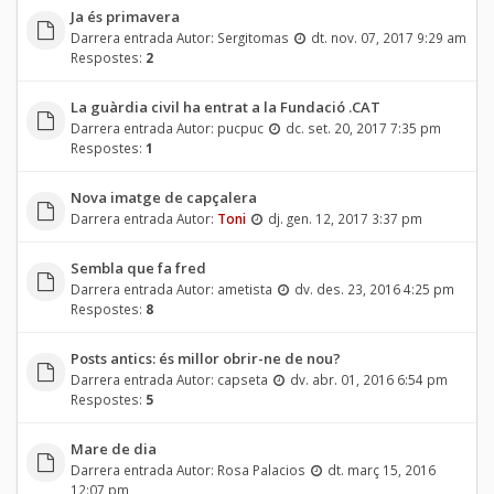
Ja és primavera
Darrera entrada Autor:
Sergitomas
dt. nov. 07, 2017 9:29 am
Respostes:
2
La guàrdia civil ha entrat a la Fundació .CAT
Darrera entrada Autor:
pucpuc
dc. set. 20, 2017 7:35 pm
Respostes:
1
Nova imatge de capçalera
Darrera entrada Autor:
Toni
dj. gen. 12, 2017 3:37 pm
Sembla que fa fred
Darrera entrada Autor:
ametista
dv. des. 23, 2016 4:25 pm
Respostes:
8
Posts antics: és millor obrir-ne de nou?
Darrera entrada Autor:
capseta
dv. abr. 01, 2016 6:54 pm
Respostes:
5
Mare de dia
Darrera entrada Autor:
Rosa Palacios
dt. març 15, 2016
12:07 pm