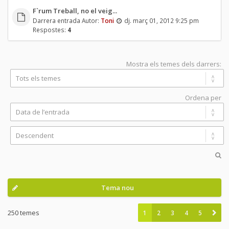
F`rum Treball, no el veig...
Darrera entrada Autor:
Toni
dj. març 01, 2012 9:25 pm
Respostes:
4
Mostra els temes dels darrers:
Ordena per
Tema nou
250 temes
1
2
3
4
5