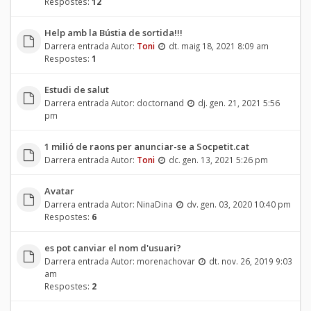
Respostes:
12
Help amb la Bústia de sortida!!!
Darrera entrada Autor:
Toni
dt. maig 18, 2021 8:09 am
Respostes:
1
Estudi de salut
Darrera entrada Autor:
doctornand
dj. gen. 21, 2021 5:56
pm
1 milió de raons per anunciar-se a Socpetit.cat
Darrera entrada Autor:
Toni
dc. gen. 13, 2021 5:26 pm
Avatar
Darrera entrada Autor:
NinaDina
dv. gen. 03, 2020 10:40 pm
Respostes:
6
es pot canviar el nom d'usuari?
Darrera entrada Autor:
morenachovar
dt. nov. 26, 2019 9:03
am
Respostes:
2