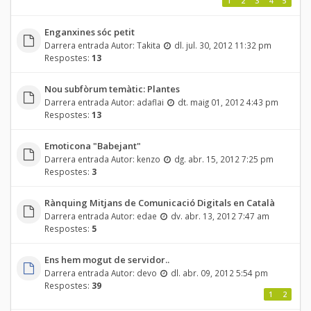
1
2
3
4
5
Enganxines sóc petit
Darrera entrada Autor:
Takita
dl. jul. 30, 2012 11:32 pm
Respostes:
13
Nou subfòrum temàtic: Plantes
Darrera entrada Autor:
adaflai
dt. maig 01, 2012 4:43 pm
Respostes:
13
Emoticona "Babejant"
Darrera entrada Autor:
kenzo
dg. abr. 15, 2012 7:25 pm
Respostes:
3
Rànquing Mitjans de Comunicació Digitals en Català
Darrera entrada Autor:
edae
dv. abr. 13, 2012 7:47 am
Respostes:
5
Ens hem mogut de servidor..
Darrera entrada Autor:
devo
dl. abr. 09, 2012 5:54 pm
Respostes:
39
1
2