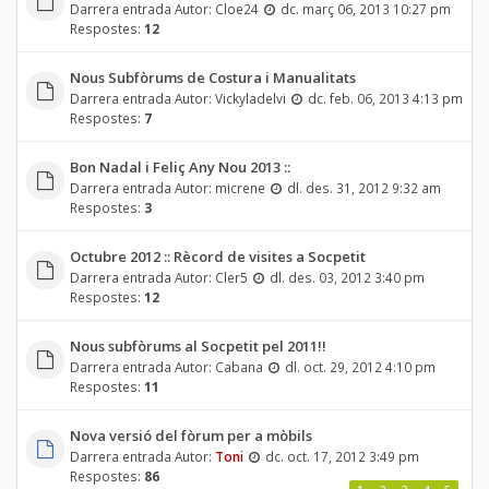
Darrera entrada Autor:
Cloe24
dc. març 06, 2013 10:27 pm
Respostes:
12
Nous Subfòrums de Costura i Manualitats
Darrera entrada Autor:
Vickyladelvi
dc. feb. 06, 2013 4:13 pm
Respostes:
7
Bon Nadal i Feliç Any Nou 2013 ::
Darrera entrada Autor:
micrene
dl. des. 31, 2012 9:32 am
Respostes:
3
Octubre 2012 :: Rècord de visites a Socpetit
Darrera entrada Autor:
Cler5
dl. des. 03, 2012 3:40 pm
Respostes:
12
Nous subfòrums al Socpetit pel 2011!!
Darrera entrada Autor:
Cabana
dl. oct. 29, 2012 4:10 pm
Respostes:
11
Nova versió del fòrum per a mòbils
Darrera entrada Autor:
Toni
dc. oct. 17, 2012 3:49 pm
Respostes:
86