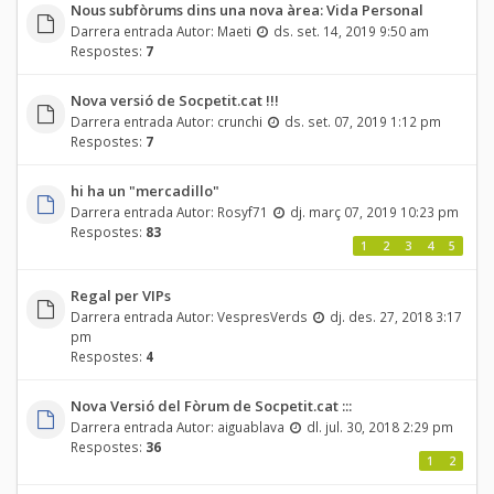
Nous subfòrums dins una nova àrea: Vida Personal
Darrera entrada Autor:
Maeti
ds. set. 14, 2019 9:50 am
Respostes:
7
Nova versió de Socpetit.cat !!!
Darrera entrada Autor:
crunchi
ds. set. 07, 2019 1:12 pm
Respostes:
7
hi ha un "mercadillo"
Darrera entrada Autor:
Rosyf71
dj. març 07, 2019 10:23 pm
Respostes:
83
1
2
3
4
5
Regal per VIPs
Darrera entrada Autor:
VespresVerds
dj. des. 27, 2018 3:17
pm
Respostes:
4
Nova Versió del Fòrum de Socpetit.cat :::
Darrera entrada Autor:
aiguablava
dl. jul. 30, 2018 2:29 pm
Respostes:
36
1
2