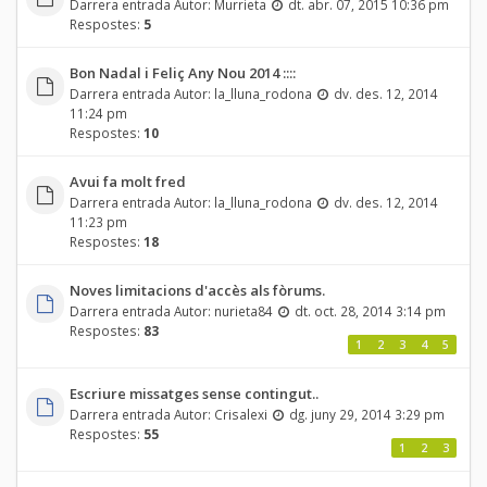
Darrera entrada Autor:
Murrieta
dt. abr. 07, 2015 10:36 pm
Respostes:
5
Bon Nadal i Feliç Any Nou 2014 ::::
Darrera entrada Autor:
la_lluna_rodona
dv. des. 12, 2014
11:24 pm
Respostes:
10
Avui fa molt fred
Darrera entrada Autor:
la_lluna_rodona
dv. des. 12, 2014
11:23 pm
Respostes:
18
Noves limitacions d'accès als fòrums.
Darrera entrada Autor:
nurieta84
dt. oct. 28, 2014 3:14 pm
Respostes:
83
1
2
3
4
5
Escriure missatges sense contingut..
Darrera entrada Autor:
Crisalexi
dg. juny 29, 2014 3:29 pm
Respostes:
55
1
2
3