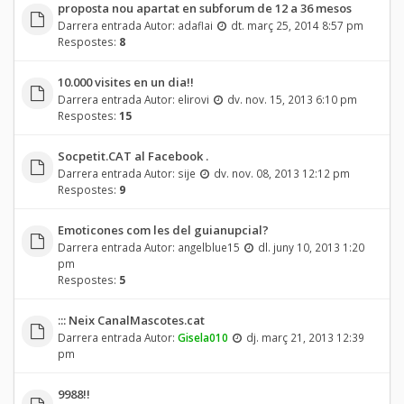
proposta nou apartat en subforum de 12 a 36 mesos
Darrera entrada Autor:
adaflai
dt. març 25, 2014 8:57 pm
Respostes:
8
10.000 visites en un dia!!
Darrera entrada Autor:
elirovi
dv. nov. 15, 2013 6:10 pm
Respostes:
15
Socpetit.CAT al Facebook .
Darrera entrada Autor:
sije
dv. nov. 08, 2013 12:12 pm
Respostes:
9
Emoticones com les del guianupcial?
Darrera entrada Autor:
angelblue15
dl. juny 10, 2013 1:20
pm
Respostes:
5
::: Neix CanalMascotes.cat
Darrera entrada Autor:
Gisela010
dj. març 21, 2013 12:39
pm
9988!!