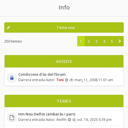
Info
Tema nou
250 temes
1
2
3
4
5
AVISOS
Condicions d'ús del fòrum.
Darrera entrada Autor:
Toni
dt. març 11, 2008 11:01 am
TEMES
Hm Nou Delfos (embaràs i part)
Darrera entrada Autor:
Annfm
dj. oct. 16, 2025 6:39 pm