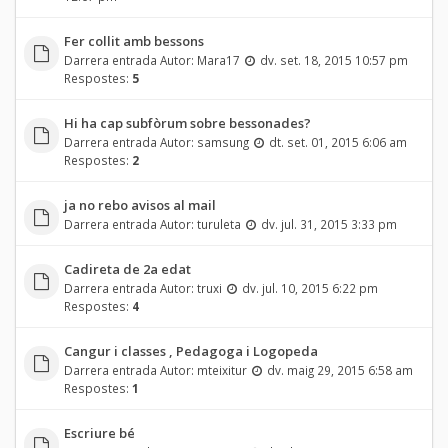
Fer collit amb bessons
Darrera entrada Autor:
Mara17
dv. set. 18, 2015 10:57 pm
Respostes:
5
Hi ha cap subfòrum sobre bessonades?
Darrera entrada Autor:
samsung
dt. set. 01, 2015 6:06 am
Respostes:
2
ja no rebo avisos al mail
Darrera entrada Autor:
turuleta
dv. jul. 31, 2015 3:33 pm
Cadireta de 2a edat
Darrera entrada Autor:
truxi
dv. jul. 10, 2015 6:22 pm
Respostes:
4
Cangur i classes , Pedagoga i Logopeda
Darrera entrada Autor:
mteixitur
dv. maig 29, 2015 6:58 am
Respostes:
1
Escriure bé