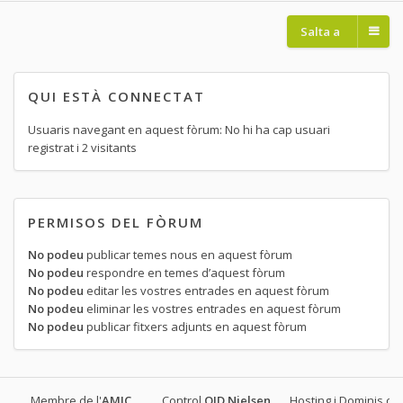
Salta a
QUI ESTÀ CONNECTAT
Usuaris navegant en aquest fòrum: No hi ha cap usuari
registrat i 2 visitants
PERMISOS DEL FÒRUM
No podeu
publicar temes nous en aquest fòrum
No podeu
respondre en temes d’aquest fòrum
No podeu
editar les vostres entrades en aquest fòrum
No podeu
eliminar les vostres entrades en aquest fòrum
No podeu
publicar fitxers adjunts en aquest fòrum
Membre de l'
AMIC
Control
OJD
Nielsen
Hosting i Dominis.cat