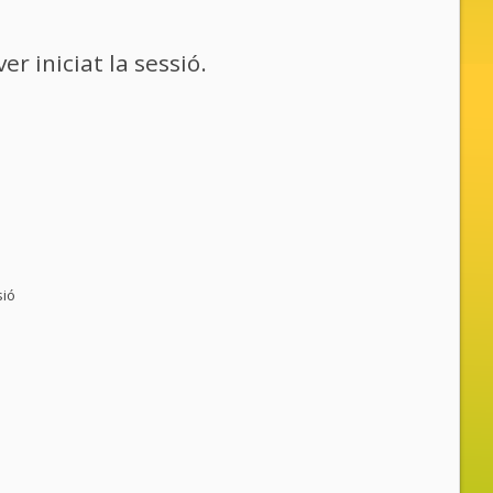
r iniciat la sessió.
sió