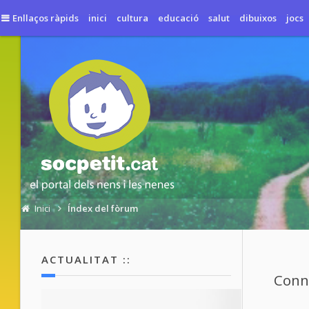
Enllaços ràpids
inici
cultura
educació
salut
dibuixos
jocs
Inici
Índex del fòrum
ACTUALITAT ::
Conne