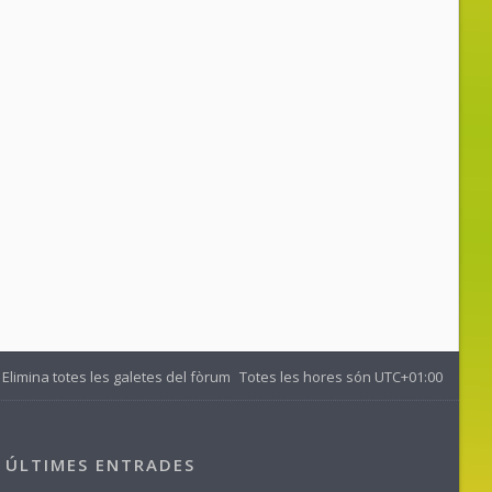
Elimina totes les galetes del fòrum
Totes les hores són
UTC+01:00
ÚLTIMES ENTRADES