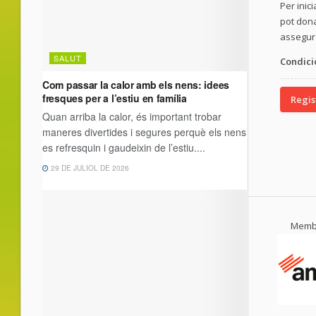
Per inic
pot dona
assegure
Condici
Regis
Membr