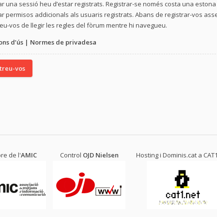
iar una sessió heu d’estar registrats. Registrar-se només costa una eston
r permisos addicionals als usuaris registrats. Abans de registrar-vos ass
u-vos de llegir les regles del fòrum mentre hi navegueu.
ons d’ús
|
Normes de privadesa
treu-vos
e de l'
AMIC
Control
OJD
Nielsen
Hosting i Dominis.cat a
CAT1