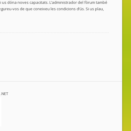
a i us dóna noves capacitats. L’administrador del fòrum també
egureu-vos de que coneixeu les condicions d’ús. Si us plau,
.NET