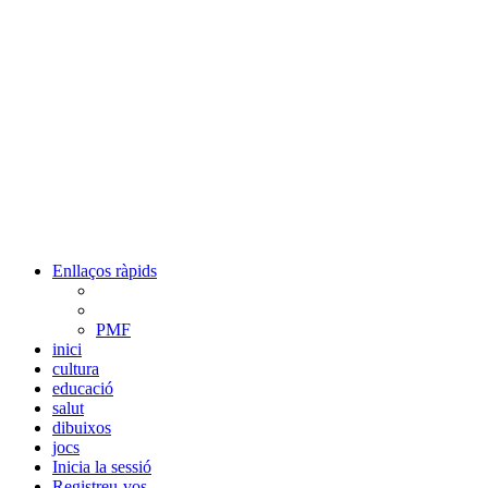
Enllaços ràpids
PMF
inici
cultura
educació
salut
dibuixos
jocs
Inicia la sessió
Registreu-vos