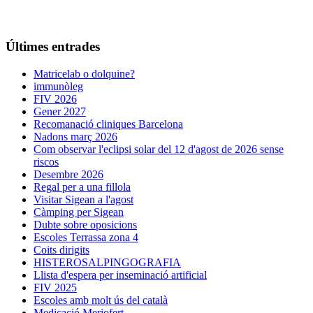
Últimes entrades
Matricelab o dolquine?
immunòleg
FIV 2026
Gener 2027
Recomanació cliniques Barcelona
Nadons març 2026
Com observar l'eclipsi solar del 12 d'agost de 2026 sense
riscos
Desembre 2026
Regal per a una fillola
Visitar Sigean a l'agost
Càmping per Sigean
Dubte sobre oposicions
Escoles Terrassa zona 4
Coits dirigits
HISTEROSALPINGOGRAFIA
Llista d'espera per inseminació artificial
FIV 2025
Escoles amb molt ús del català
Medicació Meriofert