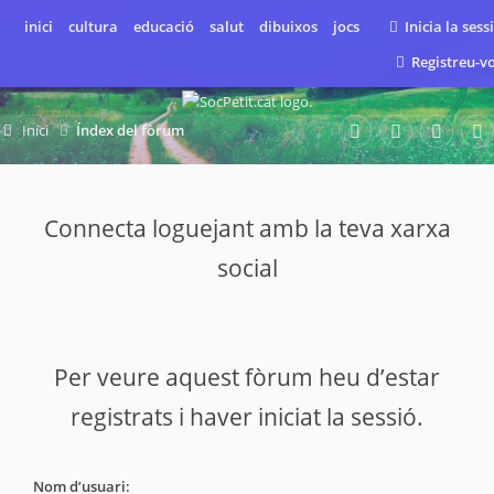
inici
cultura
educació
salut
dibuixos
jocs
Inicia la sess
Registreu-v
Inici
Índex del fòrum
Connecta loguejant amb la teva xarxa
social
Per veure aquest fòrum heu d’estar
registrats i haver iniciat la sessió.
Nom d’usuari: