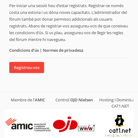
Per iniciar una sessió heu d’estar registrats. Registrar-se només
costa una estona i us dóna noves capacitats. L’administrador del
fòrum també pot donar permisos addicionals als usuaris
registrats. Abans de registrar-vos assegureu-vos de que coneixeu
les condicions d’ús. Si us plau, assegureu-vos de llegir les regles
del fòrum mentre hi navegueu.
Condicions d’ús
|
Normes de privadesa
Registreu-vos
Membre de l'
AMIC
Control
OJD
Nielsen
Hosting i Dominis.cat
CAT1.NET