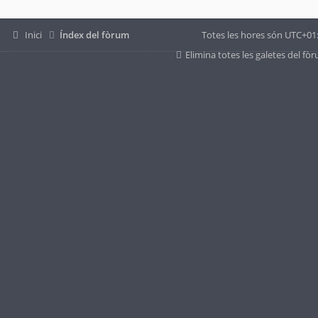
Inici
Índex del fòrum
Totes les hores són
UTC+01
Elimina totes les galetes del fò