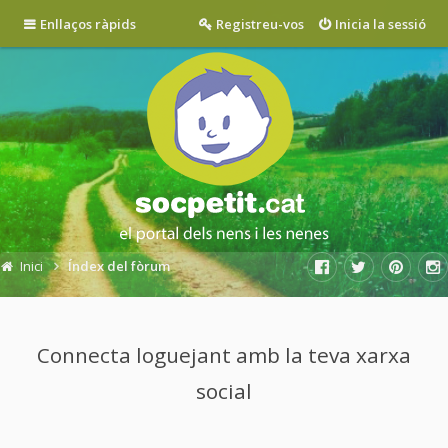
Enllaços ràpids
Registreu-vos
Inicia la sessió
Inici
Índex del fòrum
Connecta loguejant amb la teva xarxa
social