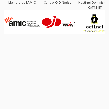
Membre de l'
AMIC
Control
OJD
Nielsen
Hosting i Dominis.cat
CAT1.NET