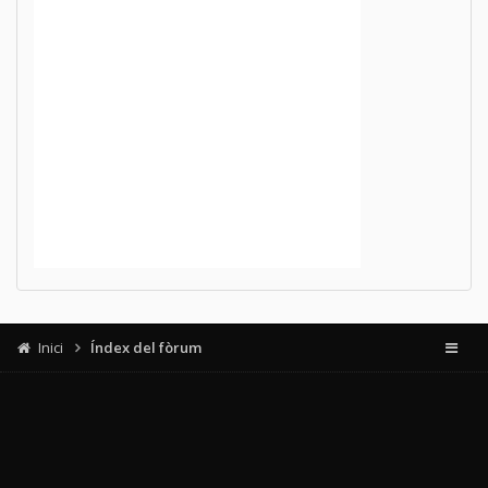
Inici
Índex del fòrum