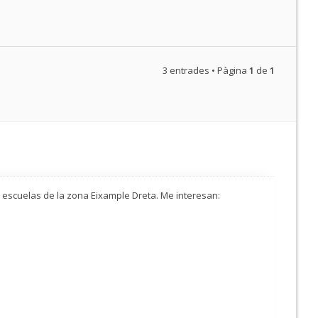
3 entrades • Pàgina
1
de
1
s escuelas de la zona Eixample Dreta. Me interesan: