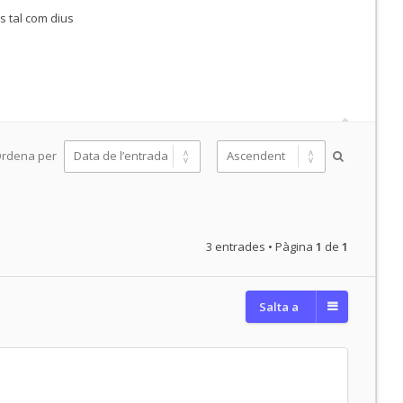
s tal com dius
rdena per
3 entrades • Pàgina
1
de
1
Salta a