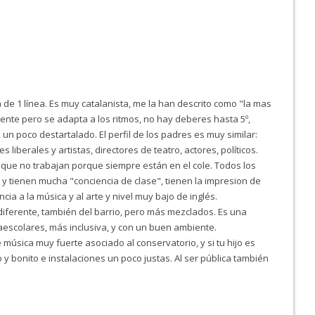
e 1 línea. Es muy catalanista, me la han descrito como "la mas
ente pero se adapta a los ritmos, no hay deberes hasta 5º,
 un poco destartalado. El perfil de los padres es muy similar:
liberales y artistas, directores de teatro, actores, políticos.
ue no trabajan porque siempre están en el cole. Todos los
o y tienen mucha "conciencia de clase", tienen la impresion de
cia a la música y al arte y nivel muy bajo de inglés.
diferente, también del barrio, pero más mezclados. Es una
aescolares, más inclusiva, y con un buen ambiente.
 música muy fuerte asociado al conservatorio, y si tu hijo es
y bonito e instalaciones un poco justas. Al ser pública también