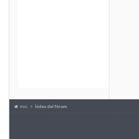
Inici
Índex del fòrum