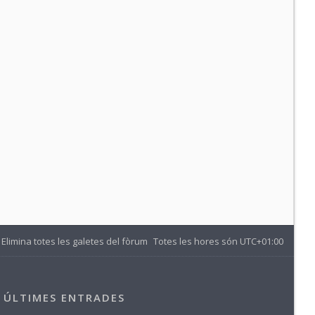
Elimina totes les galetes del fòrum
Totes les hores són
UTC+01:00
ÚLTIMES ENTRADES