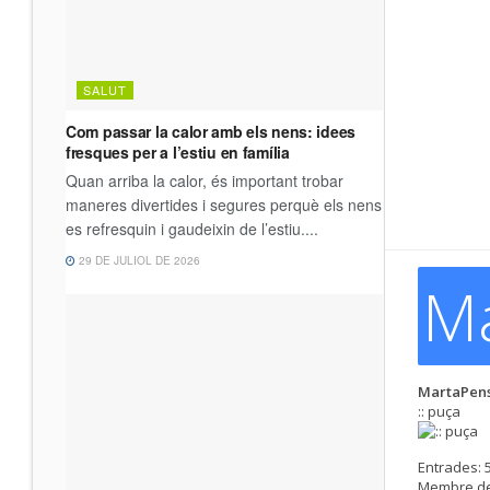
M
MartaPen
:: puça
Entrades:
Membre de