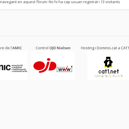
navegant en aquest fòrum: No hi ha cap usuari registrat i 13 visitants
e de l'
AMIC
Control
OJD
Nielsen
Hosting i Dominis.cat a
CAT1