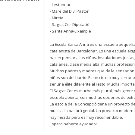
- Lestonnac
- Mare del Diví Pastor
- Mireia
- Sagrat Cor-Diputació
- Santa Anna-Eixample
La Escola Santa Anna es una escuela pequeña d
catalanista de Barcelona". Es una escuela exig
hacen pensar a los niños. Instalaciones justas,
catalanes, clase media alta, muchas profesiones 
Muchos padres y madres que da la sensacion q
niños son del barrio. Es un círculo muy cerrad
ser una élite diferente al resto. Mucha importan
El Sagrat Cor es mucho más plural, más gente 
escuela abierta, con muchas opciones de extr
La escola de la Concepció tiene un proyecto de
musical lo pasará genial. Un proyecto moderno 
hay mezcla pero es muy recomendable.
Espero haberte ayudado!