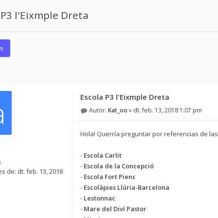
 P3 l'Eixmple Dreta
n
Escola P3 l'Eixmple Dreta
a
Autor:
Kat_oo
»
dt. feb. 13, 2018 1:07 pm
Hola! Querría preguntar por referencias de la
-
Escola Carlit
3
-
Escola de la Concepció
s de:
dt. feb. 13, 2018
-
Escola Fort Pienc
-
Escolàpies Llúria-Barcelona
-
Lestonnac
-
Mare del Diví Pastor