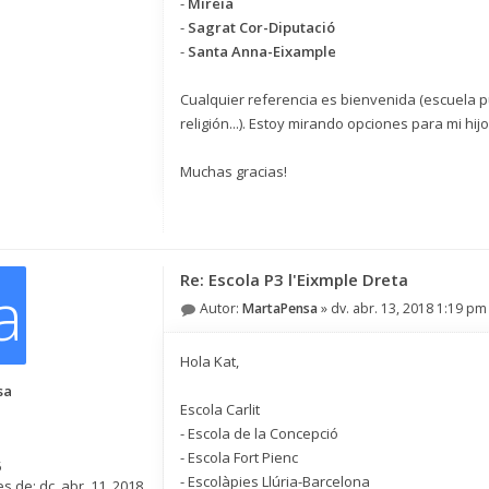
-
Mireia
-
Sagrat Cor-Diputació
-
Santa Anna-Eixample
Cualquier referencia es bienvenida (escuela 
religión...). Estoy mirando opciones para mi hij
Muchas gracias!
Re: Escola P3 l'Eixmple Dreta
a
Autor:
MartaPensa
»
dv. abr. 13, 2018 1:19 pm
Hola Kat,
sa
Escola Carlit
- Escola de la Concepció
- Escola Fort Pienc
5
- Escolàpies Llúria-Barcelona
s de:
dc. abr. 11, 2018