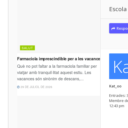
Escola
Respo
K
Kat_oo
Entrades:
Membre de
12:43 pm