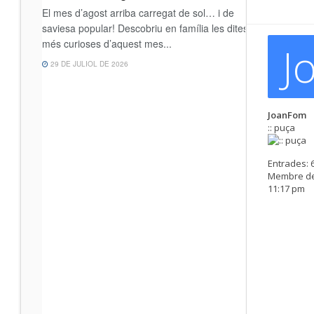
J
JoanFom
:: puça
Entrades:
Membre de
11:17 pm