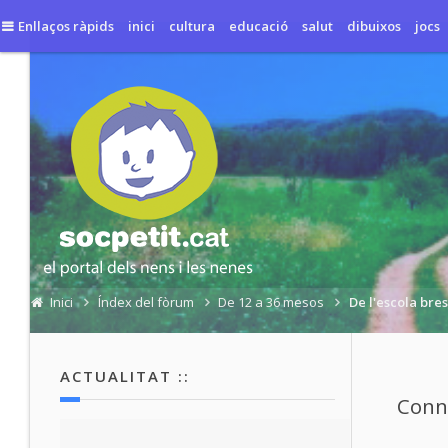
Enllaços ràpids
inici
cultura
educació
salut
dibuixos
jocs
Inici
Índex del fòrum
De 12 a 36 mesos
De l'escola bres
ACTUALITAT ::
Conne