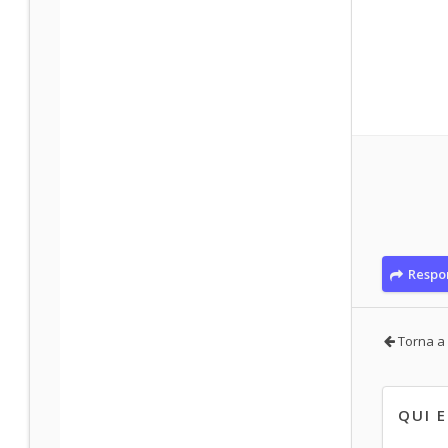
Respo
Torna a 
QUI 