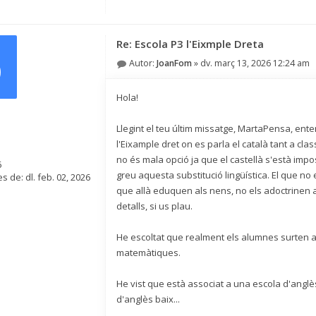
Re: Escola P3 l'Eixmple Dreta
o
Autor:
JoanFom
»
dv. març 13, 2026 12:24 am
Hola!
Llegint el teu últim missatge, MartaPensa, ent
l'Eixample dret on es parla el català tant a c
no és mala opció ja que el castellà s'està impo
6
greu aquesta substitució lingüística. El que no
s de:
dl. feb. 02, 2026
que allà eduquen als nens, no els adoctrinen 
detalls, si us plau.
He escoltat que realment els alumnes surten amb
matemàtiques.
He vist que està associat a una escola d'anglè
d'anglès baix...