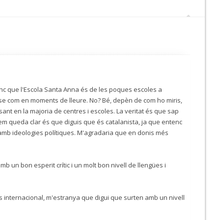
enc que l'Escola Santa Anna és de les poques escoles a
lasse com en moments de lleure. No? Bé, depèn de com ho miris,
sant en la majoria de centres i escoles. La veritat és que sap
 em queda clar és que diguis que és catalanista, ja que entenc
amb ideologies polítiques. M'agradaria que en donis més
 un bon esperit crític i un molt bon nivell de llengües i
s internacional, m'estranya que digui que surten amb un nivell