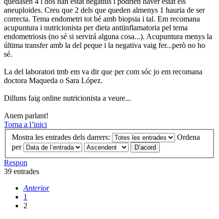
quedasen 4 i dos han estat negatius i podrien haver estat els
aneuploides. Creu que 2 dels que queden almenys 1 hauria de ser
correcta. Tema endometri tot bé amb biopsia i tal. Em recomana
acupuntura i nutricionista per dieta antiinflamatoria pel tema
endometriosis (no sé si servirá alguna cosa...). Acupuntura menys la
última transfer amb la del peque i la negativa vaig fer...però no ho
sé.
La del laboratori tmb em va dir que per com sóc jo em recomana
doctora Maqueda o Sara López.
Dilluns faig online nutricionista a veure...
Anem parlant!
Torna a l’inici
Mostra les entrades dels darrers:
Ordena
per
Respon
39 entrades
Anterior
1
2