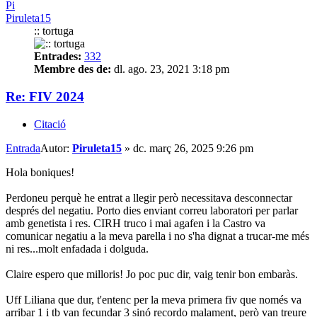
Pi
Piruleta15
:: tortuga
Entrades:
332
Membre des de:
dl. ago. 23, 2021 3:18 pm
Re: FIV 2024
Citació
Entrada
Autor:
Piruleta15
»
dc. març 26, 2025 9:26 pm
Hola boniques!
Perdoneu perquè he entrat a llegir però necessitava desconnectar
després del negatiu. Porto dies enviant correu laboratori per parlar
amb genetista i res. CIRH truco i mai agafen i la Castro va
comunicar negatiu a la meva parella i no s'ha dignat a trucar-me més
ni res...molt enfadada i dolguda.
Claire espero que milloris! Jo poc puc dir, vaig tenir bon embaràs.
Uff Liliana que dur, t'entenc per la meva primera fiv que només va
arribar 1 i tb van fecundar 3 sinó recordo malament, però van treure