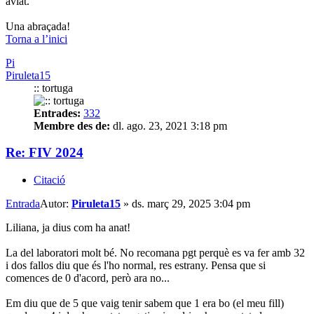
aviat.
Una abraçada!
Torna a l’inici
Pi
Piruleta15
:: tortuga
Entrades:
332
Membre des de:
dl. ago. 23, 2021 3:18 pm
Re: FIV 2024
Citació
Entrada
Autor:
Piruleta15
»
ds. març 29, 2025 3:04 pm
Liliana, ja dius com ha anat!
La del laboratori molt bé. No recomana pgt perquè es va fer amb 32
i dos fallos diu que és l'ho normal, res estrany. Pensa que si
comences de 0 d'acord, però ara no...
Em diu que de 5 que vaig tenir sabem que 1 era bo (el meu fill)