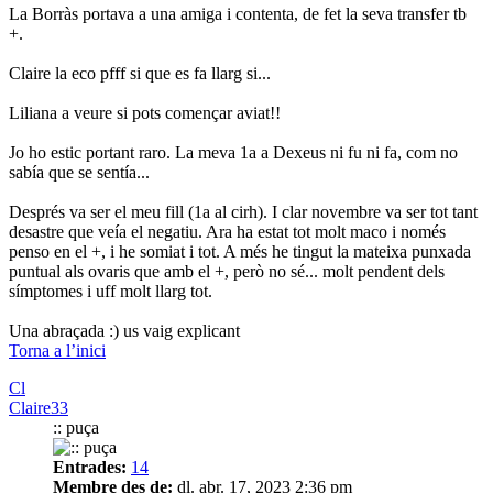
La Borràs portava a una amiga i contenta, de fet la seva transfer tb
+.
Claire la eco pfff si que es fa llarg si...
Liliana a veure si pots començar aviat!!
Jo ho estic portant raro. La meva 1a a Dexeus ni fu ni fa, com no
sabía que se sentía...
Després va ser el meu fill (1a al cirh). I clar novembre va ser tot tant
desastre que veía el negatiu. Ara ha estat tot molt maco i només
penso en el +, i he somiat i tot. A més he tingut la mateixa punxada
puntual als ovaris que amb el +, però no sé... molt pendent dels
símptomes i uff molt llarg tot.
Una abraçada :) us vaig explicant
Torna a l’inici
Cl
Claire33
:: puça
Entrades:
14
Membre des de:
dl. abr. 17, 2023 2:36 pm