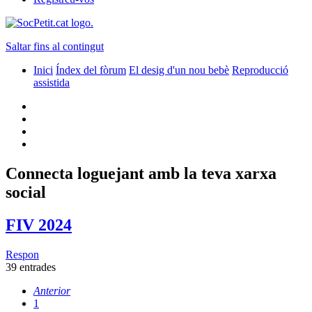
Saltar fins al contingut
Inici
Índex del fòrum
El desig d'un nou bebè
Reproducció
assistida
Connecta loguejant amb la teva xarxa
social
FIV 2024
Respon
39 entrades
Anterior
1