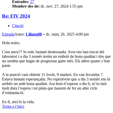
Entrades:
27
Membre des de:
dc. nov. 27, 2024 1:55 pm
Re: FIV 2024
Citació
Entrada
Autor:
Liliana88
»
dc. març 26, 2025 4:00 pm
Hola noies,
Com aneu?? Jo estic bastant destrossada. Avui ens han trucat del
laboratori i a dia 3 només tenim un embrió de bona qualitat i dos que
no sembla que hagin de progressar gaire més. Els altres quatre s’han
parat.
A la punció vam obtenir 11 òvuls, 9 madurs. En van fecundar 7.
Estava bastant esperançada. No esperàvem que a dia 3 només ens hi
arribés un amb bona qualitat. Ara hem d’esperar a dia 6, se’m farà
molt dura l’espera i tot pinta que haurem de fer un altre cicle
d’estimulació.
En fi, així és la vida.
Torna a l’inici