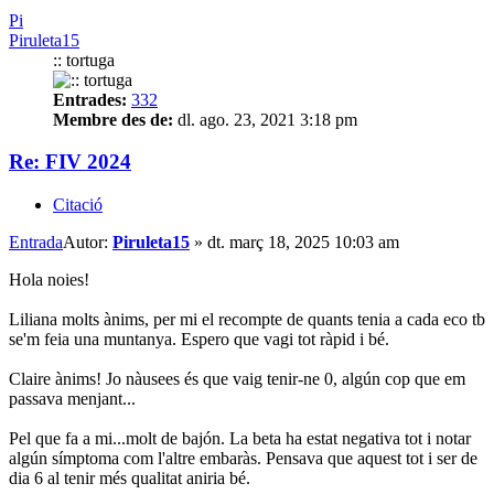
Pi
Piruleta15
:: tortuga
Entrades:
332
Membre des de:
dl. ago. 23, 2021 3:18 pm
Re: FIV 2024
Citació
Entrada
Autor:
Piruleta15
»
dt. març 18, 2025 10:03 am
Hola noies!
Liliana molts ànims, per mi el recompte de quants tenia a cada eco tb
se'm feia una muntanya. Espero que vagi tot ràpid i bé.
Claire ànims! Jo nàusees és que vaig tenir-ne 0, algún cop que em
passava menjant...
Pel que fa a mi...molt de bajón. La beta ha estat negativa tot i notar
algún símptoma com l'altre embaràs. Pensava que aquest tot i ser de
dia 6 al tenir més qualitat aniria bé.