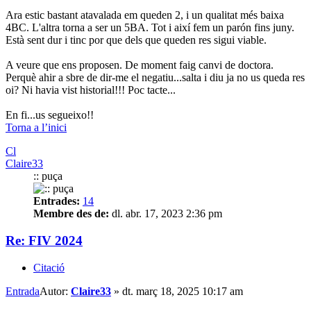
Ara estic bastant atavalada em queden 2, i un qualitat més baixa
4BC. L'altra torna a ser un 5BA. Tot i així fem un parón fins juny.
Està sent dur i tinc por que dels que queden res sigui viable.
A veure que ens proposen. De moment faig canvi de doctora.
Perquè ahir a sbre de dir-me el negatiu...salta i diu ja no us queda res
oi? Ni havia vist historial!!! Poc tacte...
En fi...us segueixo!!
Torna a l’inici
Cl
Claire33
:: puça
Entrades:
14
Membre des de:
dl. abr. 17, 2023 2:36 pm
Re: FIV 2024
Citació
Entrada
Autor:
Claire33
»
dt. març 18, 2025 10:17 am