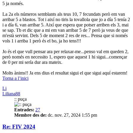
5 ja només.
La 2a els números semblants als teus 10, 7 fecundats però em van
arribar 5 a blastos. Tot i així no tiris la tovallola que jo a día 5 tenía 2
i a día 6, van arribar 5. Així que espera que potser arriben els 3, mai
se sap. Tb et dic que a mi em van arribar 5 de 7 però ja veus de que
m'està servint. Dels 5 de moment 2 res de res... Pensa que si només
vols 1 i arriba 1 però és el bo, ja ho tens!!!
Jo és el que vull pensar ara per relaxar-me...penso val em queden 2,
però només en necessito 1, espero que aquest 1 hi sigui...començar
de 0 per mi sería dur ara mateix.
Molts ànims!! Ja ens dius el resultat sigui el que sigui aquí estarem!
Torna a l’inici
Li
Liliana88
:: puça
Entrades:
27
Membre des de:
dc. nov. 27, 2024 1:55 pm
Re: FIV 2024