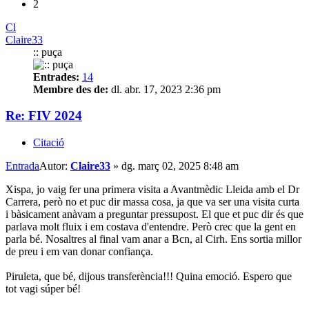
2
Cl
Claire33
:: puça
Entrades:
14
Membre des de:
dl. abr. 17, 2023 2:36 pm
Re: FIV 2024
Citació
Entrada
Autor:
Claire33
»
dg. març 02, 2025 8:48 am
Xispa, jo vaig fer una primera visita a Avantmèdic Lleida amb el Dr
Carrera, però no et puc dir massa cosa, ja que va ser una visita curta
i bàsicament anàvam a preguntar pressupost. El que et puc dir és que
parlava molt fluix i em costava d'entendre. Però crec que la gent en
parla bé. Nosaltres al final vam anar a Bcn, al Cirh. Ens sortia millor
de preu i em van donar confiança.
Piruleta, que bé, dijous transferència!!! Quina emoció. Espero que
tot vagi súper bé!