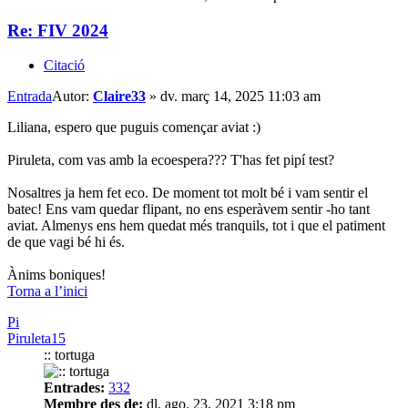
Re: FIV 2024
Citació
Entrada
Autor:
Claire33
»
dv. març 14, 2025 11:03 am
Liliana, espero que puguis començar aviat :)
Piruleta, com vas amb la ecoespera??? T'has fet pipí test?
Nosaltres ja hem fet eco. De moment tot molt bé i vam sentir el
batec! Ens vam quedar flipant, no ens esperàvem sentir -ho tant
aviat. Almenys ens hem quedat més tranquils, tot i que el patiment
de que vagi bé hi és.
Ànims boniques!
Torna a l’inici
Pi
Piruleta15
:: tortuga
Entrades:
332
Membre des de:
dl. ago. 23, 2021 3:18 pm