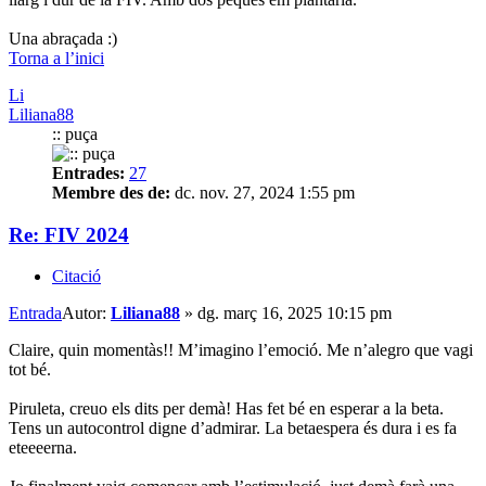
Una abraçada :)
Torna a l’inici
Li
Liliana88
:: puça
Entrades:
27
Membre des de:
dc. nov. 27, 2024 1:55 pm
Re: FIV 2024
Citació
Entrada
Autor:
Liliana88
»
dg. març 16, 2025 10:15 pm
Claire, quin momentàs!! M’imagino l’emoció. Me n’alegro que vagi
tot bé.
Piruleta, creuo els dits per demà! Has fet bé en esperar a la beta.
Tens un autocontrol digne d’admirar. La betaespera és dura i es fa
eteeeerna.