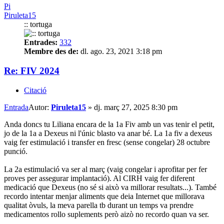
Pi
Piruleta15
:: tortuga
Entrades:
332
Membre des de:
dl. ago. 23, 2021 3:18 pm
Re: FIV 2024
Citació
Entrada
Autor:
Piruleta15
»
dj. març 27, 2025 8:30 pm
Anda doncs tu Liliana encara de la 1a Fiv amb un vas tenir el petit,
jo de la 1a a Dexeus ni l'únic blasto va anar bé. La 1a fiv a dexeus
vaig fer estimulació i transfer en fresc (sense congelar) 28 octubre
punció.
La 2a estimulació va ser al març (vaig congelar i aprofitar per fer
proves per assegurar implantació). Al CIRH vaig fer diferent
medicació que Dexeus (no sé si això va millorar resultats...). També
recordo intentar menjar aliments que deia Internet que millorava
qualitat òvuls, la meva parella tb durant un temps va prendre
medicamentos rollo suplements però aizò no recordo quan va ser.