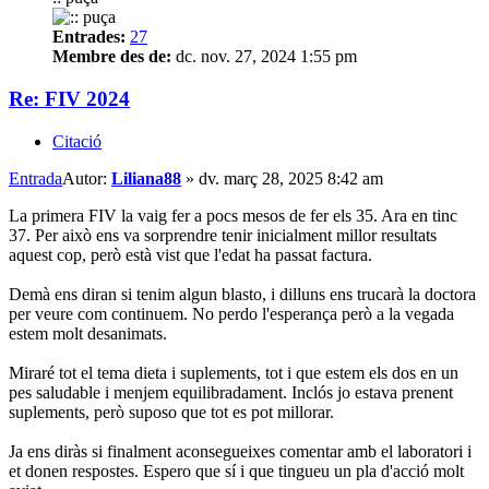
Entrades:
27
Membre des de:
dc. nov. 27, 2024 1:55 pm
Re: FIV 2024
Citació
Entrada
Autor:
Liliana88
»
dv. març 28, 2025 8:42 am
La primera FIV la vaig fer a pocs mesos de fer els 35. Ara en tinc
37. Per això ens va sorprendre tenir inicialment millor resultats
aquest cop, però està vist que l'edat ha passat factura.
Demà ens diran si tenim algun blasto, i dilluns ens trucarà la doctora
per veure com continuem. No perdo l'esperança però a la vegada
estem molt desanimats.
Miraré tot el tema dieta i suplements, tot i que estem els dos en un
pes saludable i menjem equilibradament. Inclós jo estava prenent
suplements, però suposo que tot es pot millorar.
Ja ens diràs si finalment aconsegueixes comentar amb el laboratori i
et donen respostes. Espero que sí i que tingueu un pla d'acció molt