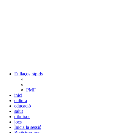
Enllaços ràpids
PMF
inici
cultura
educació
salut
dibuixos
jocs
Inicia la sessió
Registreu-vos