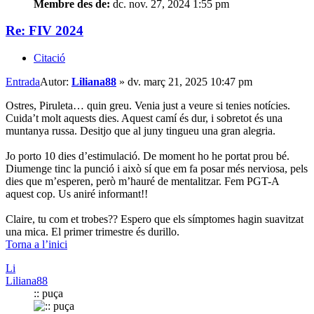
Membre des de:
dc. nov. 27, 2024 1:55 pm
Re: FIV 2024
Citació
Entrada
Autor:
Liliana88
»
dv. març 21, 2025 10:47 pm
Ostres, Piruleta… quin greu. Venia just a veure si tenies notícies.
Cuida’t molt aquests dies. Aquest camí és dur, i sobretot és una
muntanya russa. Desitjo que al juny tingueu una gran alegria.
Jo porto 10 dies d’estimulació. De moment ho he portat prou bé.
Diumenge tinc la punció i això sí que em fa posar més nerviosa, pels
dies que m’esperen, però m’hauré de mentalitzar. Fem PGT-A
aquest cop. Us aniré informant!!
Claire, tu com et trobes?? Espero que els símptomes hagin suavitzat
una mica. El primer trimestre és durillo.
Torna a l’inici
Li
Liliana88
:: puça