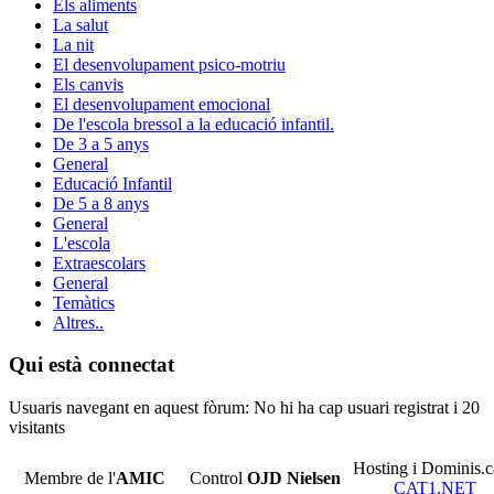
Els aliments
La salut
La nit
El desenvolupament psico-motriu
Els canvis
El desenvolupament emocional
De l'escola bressol a la educació infantil.
De 3 a 5 anys
General
Educació Infantil
De 5 a 8 anys
General
L'escola
Extraescolars
General
Temàtics
Altres..
Qui està connectat
Usuaris navegant en aquest fòrum: No hi ha cap usuari registrat i 20
visitants
Hosting i Dominis.c
Membre de l'
AMIC
Control
OJD
Nielsen
CAT1.NET