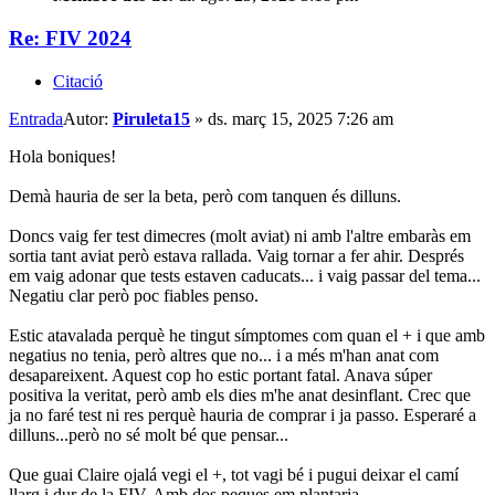
Re: FIV 2024
Citació
Entrada
Autor:
Piruleta15
»
ds. març 15, 2025 7:26 am
Hola boniques!
Demà hauria de ser la beta, però com tanquen és dilluns.
Doncs vaig fer test dimecres (molt aviat) ni amb l'altre embaràs em
sortia tant aviat però estava rallada. Vaig tornar a fer ahir. Després
em vaig adonar que tests estaven caducats... i vaig passar del tema...
Negatiu clar però poc fiables penso.
Estic atavalada perquè he tingut símptomes com quan el + i que amb
negatius no tenia, però altres que no... i a més m'han anat com
desapareixent. Aquest cop ho estic portant fatal. Anava súper
positiva la veritat, però amb els dies m'he anat desinflant. Crec que
ja no faré test ni res perquè hauria de comprar i ja passo. Esperaré a
dilluns...però no sé molt bé que pensar...
Que guai Claire ojalá vegi el +, tot vagi bé i pugui deixar el camí
llarg i dur de la FIV. Amb dos peques em plantaria.