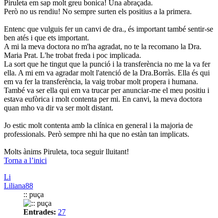
Piruleta em sap molt greu bonica! Una abraçada.
Però no us rendiu! No sempre surten els positius a la primera.
Entenc que vulguis fer un canvi de dra., és important també sentir-se
ben atés i que ets important.
A mi la meva doctora no m'ha agradat, no te la recomano la Dra.
Maria Prat. L'he trobat freda i poc implicada.
La sort que he tingut que la punció i la transferència no me la va fer
ella. A mi em va agradar molt l'atenció de la Dra.Borràs. Ella és qui
em va fer la transferència, la vaig trobar molt propera i humana.
També va ser ella qui em va trucar per anunciar-me el meu positiu i
estava eufòrica i molt contenta per mi. En canvi, la meva doctora
quan mho va dir va ser molt distant.
Jo estic molt contenta amb la clínica en general i la majoria de
professionals. Però sempre nhi ha que no estàn tan implicats.
Molts ànims Piruleta, toca seguir lluitant!
Torna a l’inici
Li
Liliana88
:: puça
Entrades:
27