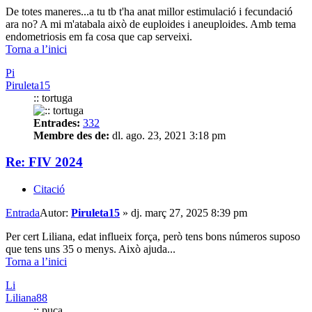
De totes maneres...a tu tb t'ha anat millor estimulació i fecundació
ara no? A mi m'atabala això de euploides i aneuploides. Amb tema
endometriosis em fa cosa que cap serveixi.
Torna a l’inici
Pi
Piruleta15
:: tortuga
Entrades:
332
Membre des de:
dl. ago. 23, 2021 3:18 pm
Re: FIV 2024
Citació
Entrada
Autor:
Piruleta15
»
dj. març 27, 2025 8:39 pm
Per cert Liliana, edat influeix força, però tens bons números suposo
que tens uns 35 o menys. Això ajuda...
Torna a l’inici
Li
Liliana88
:: puça