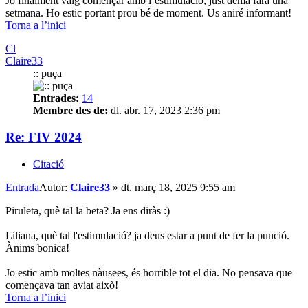
Jo finalment vaig començar amb l’estimulació, just demà farà una
setmana. Ho estic portant prou bé de moment. Us aniré informant!
Torna a l’inici
Cl
Claire33
:: puça
Entrades:
14
Membre des de:
dl. abr. 17, 2023 2:36 pm
Re: FIV 2024
Citació
Entrada
Autor:
Claire33
»
dt. març 18, 2025 9:55 am
Piruleta, què tal la beta? Ja ens diràs :)
Liliana, què tal l'estimulació? ja deus estar a punt de fer la punció.
Ànims bonica!
Jo estic amb moltes nàusees, és horrible tot el dia. No pensava que
començava tan aviat això!
Torna a l’inici