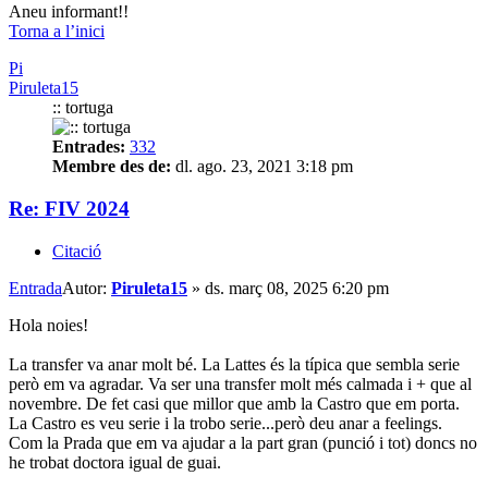
Aneu informant!!
Torna a l’inici
Pi
Piruleta15
:: tortuga
Entrades:
332
Membre des de:
dl. ago. 23, 2021 3:18 pm
Re: FIV 2024
Citació
Entrada
Autor:
Piruleta15
»
ds. març 08, 2025 6:20 pm
Hola noies!
La transfer va anar molt bé. La Lattes és la típica que sembla serie
però em va agradar. Va ser una transfer molt més calmada i + que al
novembre. De fet casi que millor que amb la Castro que em porta.
La Castro es veu serie i la trobo serie...però deu anar a feelings.
Com la Prada que em va ajudar a la part gran (punció i tot) doncs no
he trobat doctora igual de guai.