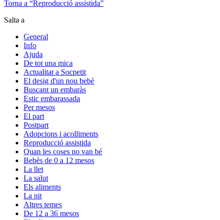
Torna a “Reproducció assistida”
Salta a
General
Info
Ajuda
De tot una mica
Actualitat a Socpetit
El desig d'un nou bebè
Buscant un embaràs
Estic embarassada
Per mesos
El part
Postpart
Adopcions i acolliments
Reproducció assistida
Quan les coses no van bé
Bebès de 0 a 12 mesos
La llet
La salut
Els aliments
La nit
Altres temes
De 12 a 36 mesos