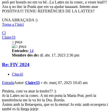
però per horaris no em va bé...La Lattes no la conec, a veure ktal!!!
Ara q no tinc la Prada que em va ajudar taaaaant. Intento anar
POSITIVA!!! TENIU REFERÈNCIES DE LA LATTES?
UNA ABRAÇADA :)
Torna a l’inici
Cl
Claire33
:: puça
Entrades:
14
Membre des de:
dl. abr. 17, 2023 2:36 pm
Re: FIV 2024
Citació
Entrada
Autor:
Claire33
»
dv. març 07, 2025 10:45 am
Piruleta, com va anar la trasfer?? :)
Jo la Lattes no la conec. A mi em porta la Maria Prat, però la
transferència me la va fer la Dra. Borràs.
Ànims amb la Betaespera, que es fa eterna! Jo estic amb ecoespera i
també es fa llarga jejeje