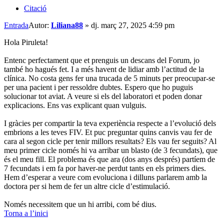
Citació
Entrada
Autor:
Liliana88
»
dj. març 27, 2025 4:59 pm
Hola Piruleta!
Entenc perfectament que et prenguis un descans del Forum, jo
també ho hagués fet. I a més havent de lidiar amb l’actitud de la
clínica. No costa gens fer una trucada de 5 minuts per preocupar-se
per una pacient i per ressoldre dubtes. Espero que ho puguis
solucionar tot aviat. A veure si els del laboratori et poden donar
explicacions. Ens vas explicant quan vulguis.
I gràcies per compartir la teva experiència respecte a l’evolució dels
embrions a les teves FIV. Et puc preguntar quins canvis vau fer de
cara al segon cicle per tenir millors resultats? Els vau fer seguits? Al
meu primer cicle només hi va arribar un blasto (de 3 fecundats), que
és el meu fill. El problema és que ara (dos anys després) partíem de
7 fecundats i em fa por haver-ne perdut tants en els primers dies.
Hem d’esperar a veure com evoluciona i dilluns parlarem amb la
doctora per si hem de fer un altre cicle d’estimulació.
Només necessitem que un hi arribi, com bé dius.
Torna a l’inici