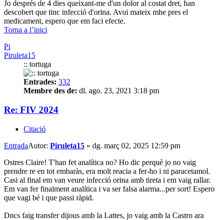
Jo després de 4 dies queixant-me d'un dolor al costat dret, han
descobert que tinc infecció d'orina. Avui mateix mhe pres el
medicament, espero que em faci efecte.
Torna a l’inici
Pi
Piruleta15
:: tortuga
Entrades:
332
Membre des de:
dl. ago. 23, 2021 3:18 pm
Re: FIV 2024
Citació
Entrada
Autor:
Piruleta15
»
dg. març 02, 2025 12:59 pm
Ostres Claire! T'han fet analítica no? Ho dic perquè jo no vaig
prendre re en tot embaràs, era molt reacia a fer-ho i ni paracetamol.
Casi al final em van veure infecció orina amb tireta i em vaig rallar.
Em van fer finalment analítica i va ser falsa alarma...per sort! Espero
que vagi bé i que passi ràpid.
Dncs faig transfer dijous amb la Lattes, jo vaig amb la Castro ara