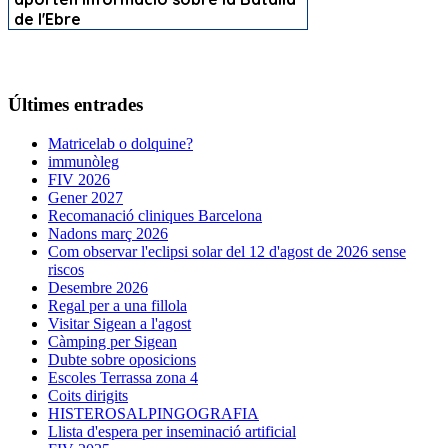
Últimes entrades
Matricelab o dolquine?
immunòleg
FIV 2026
Gener 2027
Recomanació cliniques Barcelona
Nadons març 2026
Com observar l'eclipsi solar del 12 d'agost de 2026 sense
riscos
Desembre 2026
Regal per a una fillola
Visitar Sigean a l'agost
Càmping per Sigean
Dubte sobre oposicions
Escoles Terrassa zona 4
Coits dirigits
HISTEROSALPINGOGRAFIA
Llista d'espera per inseminació artificial