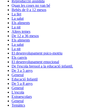
Reproducció assistida
Quan les coses no van bé
Bebès de 0 a 12 mesos
La llet
La salut
Els aliments
La nit
Altres temes
De 12 a 36 mesos
Els aliments
La salut
La nit
El desenvolupament psico-motriu
Els canvis
El desenvolupament emocional
De l'escola bressol a la educació infantil.
De 3 a 5 anys
General
Educació Infantil
De 5 a 8 anys
General
L'escola
Extraescolars
General
Temàtics