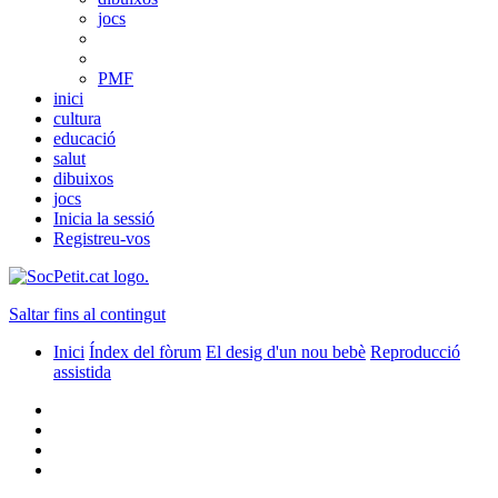
jocs
PMF
inici
cultura
educació
salut
dibuixos
jocs
Inicia la sessió
Registreu-vos
Saltar fins al contingut
Inici
Índex del fòrum
El desig d'un nou bebè
Reproducció
assistida