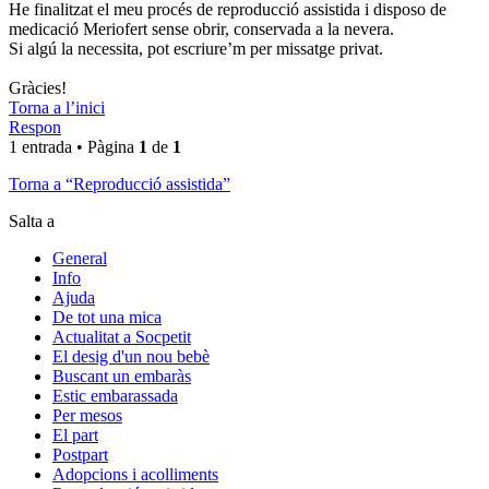
He finalitzat el meu procés de reproducció assistida i disposo de
medicació Meriofert sense obrir, conservada a la nevera.
Si algú la necessita, pot escriure’m per missatge privat.
Gràcies!
Torna a l’inici
Respon
1 entrada • Pàgina
1
de
1
Torna a “Reproducció assistida”
Salta a
General
Info
Ajuda
De tot una mica
Actualitat a Socpetit
El desig d'un nou bebè
Buscant un embaràs
Estic embarassada
Per mesos
El part
Postpart
Adopcions i acolliments