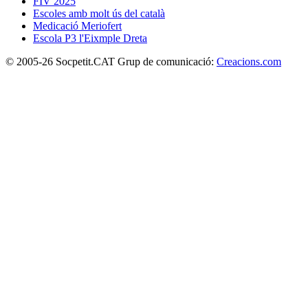
FIV 2025
Escoles amb molt ús del català
Medicació Meriofert
Escola P3 l'Eixmple Dreta
© 2005-26 Socpetit.CAT Grup de comunicació:
Creacions.com