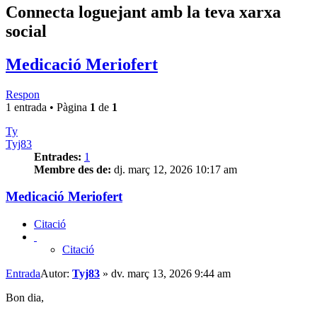
Connecta loguejant amb la teva xarxa
social
Medicació Meriofert
Respon
1 entrada • Pàgina
1
de
1
Ty
Tyj83
Entrades:
1
Membre des de:
dj. març 12, 2026 10:17 am
Medicació Meriofert
Citació
Citació
Entrada
Autor:
Tyj83
»
dv. març 13, 2026 9:44 am
Bon dia,