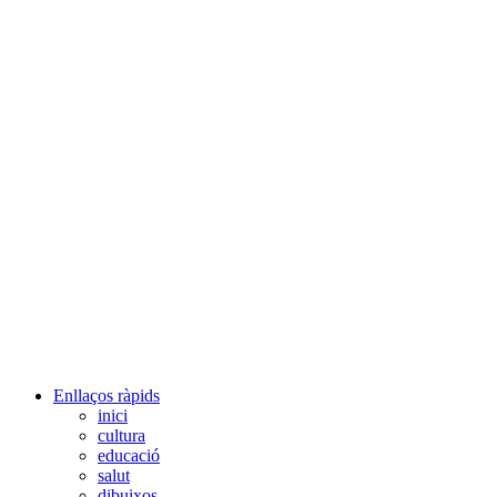
Enllaços ràpids
inici
cultura
educació
salut
dibuixos