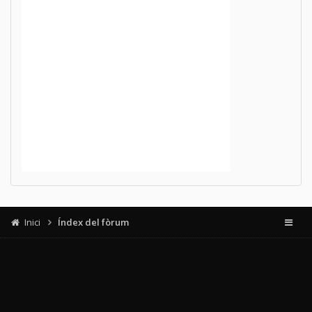
Inici
Índex del fòrum