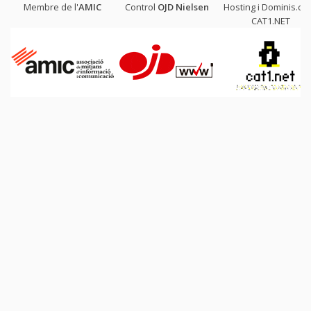
Membre de l'
AMIC
Control
OJD
Nielsen
Hosting i Dominis.cat
CAT1.NET