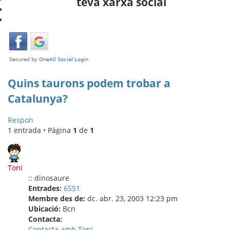
teva xarxa social
Quins taurons podem trobar a
Catalunya?
Respon
1 entrada • Pàgina
1
de
1
Toni
:: dinosaure
Entrades:
6551
Membre des de:
dc. abr. 23, 2003 12:23 pm
Ubicació:
Bcn
Contacta:
Contacta amb Toni