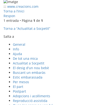
:::
www.creacions.com
Torna a l’inici
Respon
1 entrada • Pàgina
1
de
1
Torna a “Actualitat a Socpetit”
Salta a
General
Info
Ajuda
De tot una mica
Actualitat a Socpetit
El desig d'un nou bebè
Buscant un embaràs
Estic embarassada
Per mesos
El part
Postpart
Adopcions i acolliments
Reproducció assistida