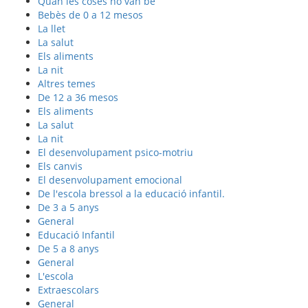
Quan les coses no van bé
Bebès de 0 a 12 mesos
La llet
La salut
Els aliments
La nit
Altres temes
De 12 a 36 mesos
Els aliments
La salut
La nit
El desenvolupament psico-motriu
Els canvis
El desenvolupament emocional
De l'escola bressol a la educació infantil.
De 3 a 5 anys
General
Educació Infantil
De 5 a 8 anys
General
L'escola
Extraescolars
General