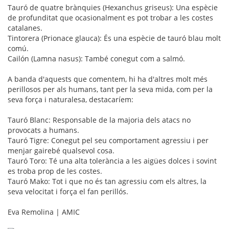
Tauró de quatre brànquies (Hexanchus griseus): Una espècie
de profunditat que ocasionalment es pot trobar a les costes
catalanes.
Tintorera (Prionace glauca): És una espècie de tauró blau molt
comú.
Cailón (Lamna nasus): També conegut com a salmó.
A banda d'aquests que comentem, hi ha d'altres molt més
perillosos per als humans, tant per la seva mida, com per la
seva força i naturalesa, destacaríem:
Tauró Blanc: Responsable de la majoria dels atacs no
provocats a humans.
Tauró Tigre: Conegut pel seu comportament agressiu i per
menjar gairebé qualsevol cosa.
Tauró Toro: Té una alta tolerància a les aigües dolces i sovint
es troba prop de les costes.
Tauró Mako: Tot i que no és tan agressiu com els altres, la
seva velocitat i força el fan perillós.
Eva Remolina | AMIC