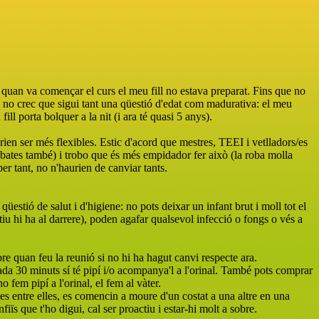
i quan va començar el curs el meu fill no estava preparat. Fins que no
s, no crec que sigui tant una qüestió d'edat com madurativa: el meu
ll porta bolquer a la nit (i ara té quasi 5 anys).
drien ser més flexibles. Estic d'acord que mestres, TEEI i vetlladors/es
sabates també) i trobo que és més empidador fer això (la roba molla
per tant, no n'haurien de canviar tants.
estió de salut i d'higiene: no pots deixar un infant brut i moll tot el
iu hi ha al darrere), poden agafar qualsevol infecció o fongs o vés a
mbre quan feu la reunió si no hi ha hagut canvi respecte ara.
 cada 30 minuts sí té pipí i/o acompanya'l a l'orinal. També pots comprar
o fem pipí a l'orinal, el fem al vàter.
es entre elles, es comencin a moure d'un costat a una altre en una
iïs que t'ho digui, cal ser proactiu i estar-hi molt a sobre.