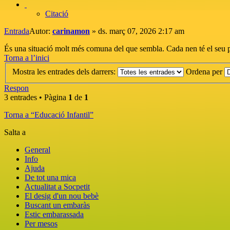
Citació
Entrada
Autor:
carinamon
»
ds. març 07, 2026 2:17 am
És una situació molt més comuna del que sembla. Cada nen té el seu propi
Torna a l’inici
Mostra les entrades dels darrers:
Ordena per
Respon
3 entrades • Pàgina
1
de
1
Torna a “Educació Infantil”
Salta a
General
Info
Ajuda
De tot una mica
Actualitat a Socpetit
El desig d'un nou bebè
Buscant un embaràs
Estic embarassada
Per mesos