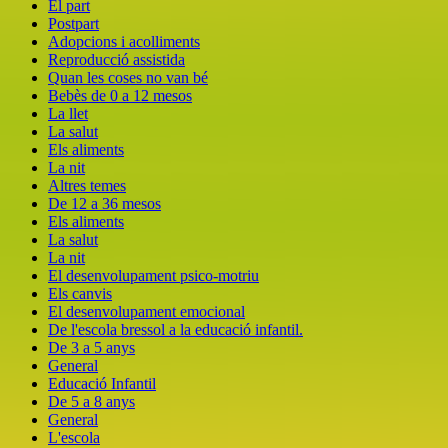
El part
Postpart
Adopcions i acolliments
Reproducció assistida
Quan les coses no van bé
Bebès de 0 a 12 mesos
La llet
La salut
Els aliments
La nit
Altres temes
De 12 a 36 mesos
Els aliments
La salut
La nit
El desenvolupament psico-motriu
Els canvis
El desenvolupament emocional
De l'escola bressol a la educació infantil.
De 3 a 5 anys
General
Educació Infantil
De 5 a 8 anys
General
L'escola