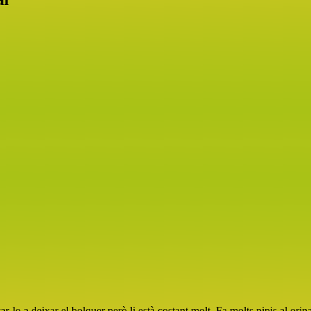
lo a deixar el bolquer però li està costant molt. Fa molts pipis al orin