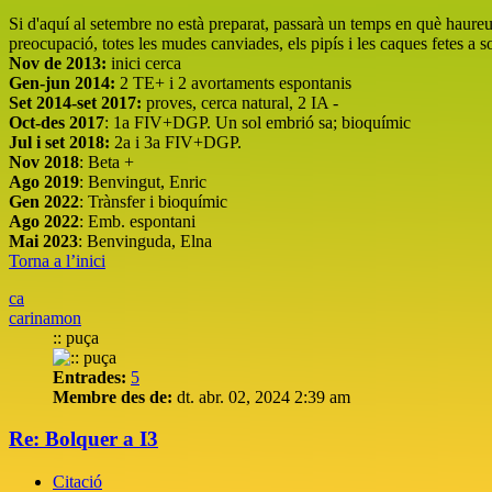
Si d'aquí al setembre no està preparat, passarà un temps en què haureu 
preocupació, totes les mudes canviades, els pipís i les caques fetes a 
Nov de 2013:
inici cerca
Gen-jun 2014:
2 TE+ i 2 avortaments espontanis
Set 2014-set 2017:
proves, cerca natural, 2 IA -
Oct-des 2017
: 1a FIV+DGP. Un sol embrió sa; bioquímic
Jul i set 2018:
2a i 3a FIV+DGP.
Nov 2018
: Beta +
Ago 2019
: Benvingut, Enric
Gen 2022
: Trànsfer i bioquímic
Ago 2022
: Emb. espontani
Mai 2023
: Benvinguda, Elna
Torna a l’inici
ca
carinamon
:: puça
Entrades:
5
Membre des de:
dt. abr. 02, 2024 2:39 am
Re: Bolquer a I3
Citació