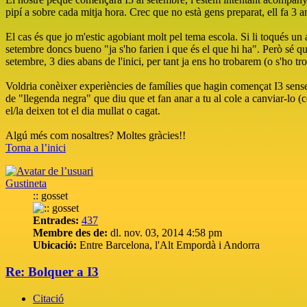
pipí a sobre cada mitja hora. Crec que no està gens preparat, ell fa 3 a
El cas és que jo m'estic agobiant molt pel tema escola. Si li toqués un 
setembre doncs bueno "ja s'ho farien i que és el que hi ha". Però sé qu
setembre, 3 dies abans de l'inici, per tant ja ens ho trobarem (o s'ho tro
Voldria conèixer experiències de famílies que hagin començat I3 sense c
de "llegenda negra" que diu que et fan anar a tu al cole a canviar-lo (co
el/la deixen tot el dia mullat o cagat.
Algú més com nosaltres? Moltes gràcies!!
Torna a l’inici
Gustineta
:: gosset
Entrades:
437
Membre des de:
dl. nov. 03, 2014 4:58 pm
Ubicació:
Entre Barcelona, l'Alt Empordà i Andorra
Re: Bolquer a I3
Citació