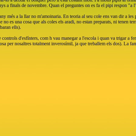
nys a finals de novembre. Quan el preguntes on es fa el pipi respon "a l'
any més a la llar no m'amoinaria. En teoria al seu cole ens van dir a les
e no es una cosa que als coles els aradi, no estan preparats, ni tenen t
baran ells).
ontrols d'esfínters, com h vau manegar a l'escola i quan va trigar a fer
sa per nosaltres totalment inverosímil, ja que treballem els dos). La famíl