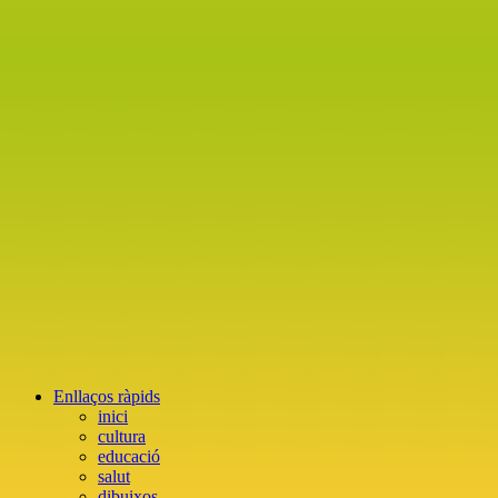
Enllaços ràpids
inici
cultura
educació
salut
dibuixos