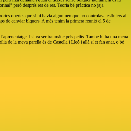
orinal" però després res de res. Teoria bé pràctica no jaja
 portes obertes que si hi havia algun nen que no controlava esfínters al
emps de canviar blquers. A més tenim la primera reunió el 5 de
 l'aprenentatge. I si va ser traumàtic pels petits. També hi ha una mena
ia de la meva parella és de Castella i Lleó i allà sí et fan anar, o bé