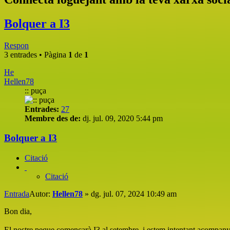
Bolquer a I3
Respon
3 entrades • Pàgina
1
de
1
He
Hellen78
:: puça
Entrades:
27
Membre des de:
dj. jul. 09, 2020 5:44 pm
Bolquer a I3
Citació
Citació
Entrada
Autor:
Hellen78
»
dg. jul. 07, 2024 10:49 am
Bon dia,
El nostre peque començarà I3 al setembre, i estem intentant acompanyar-