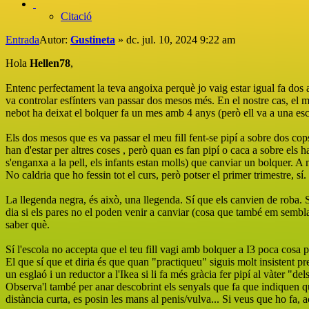
Citació
Entrada
Autor:
Gustineta
»
dc. jul. 10, 2024 9:22 am
Hola
Hellen78
,
Entenc perfectament la teva angoixa perquè jo vaig estar igual fa dos a
va controlar esfínters van passar dos mesos més. En el nostre cas, el m
nebot ha deixat el bolquer fa un mes amb 4 anys (però ell va a una escole
Els dos mesos que es va passar el meu fill fent-se pipí a sobre dos cops
han d'estar per altres coses , però quan es fan pipí o caca a sobre els
s'enganxa a la pell, els infants estan molls) que canviar un bolquer. A m
No caldria que ho fessin tot el curs, però potser el primer trimestre, sí.
La llegenda negra, és això, una llegenda. Sí que els canvien de roba. Sé
dia si els pares no el poden venir a canviar (cosa que també em sembla 
saber què.
Sí l'escola no accepta que el teu fill vagi amb bolquer a I3 poca cosa po
El que sí que et diria és que quan "practiqueu" siguis molt insistent pr
un esglaó i un reductor a l'Ikea si li fa més gràcia fer pipí al vàter "del
Observa'l també per anar descobrint els senyals que fa que indiquen qu
distància curta, es posin les mans al penis/vulva... Si veus que ho fa, a