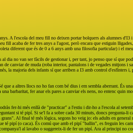
nys. A l'escola del meu fill no deixen portar bolquers als alumnes d'I3 
eu fill acaba de fer tres anys a l'agost, però encara que estiguin lligade
ta diferent que és de 0 a 6 anys amb una filosofia particular) i el meu fi
 al dia no van ser fàcils de gestionar i, per tant, jo penso que sí que po
 han de canviar de muda (roba interior, pantalons i de vegades mitjons i 
és, la majoria dels infants sí que arriben a I3 amb control d'esfínters i, 
 que a altres llocs no ho fan com bé dius i em sembla aberrant. És una qü
una barbaritat, fer anar els pares a canviar els nens, no entenc quin mot
dràs fer-hi més enllà de "practicar" a l'estiu i dir-ho a l'escola al sete
eguntant si té pipí. Si se'l fa a sobre cada 30 minuts, doncs pregunta-li
s grans". Al final té més lògica, segons ho veig jo: els adults en general n
e té pipí (o caca). És comú que amb el pipí "ballin", es freguin les cam
companya'l al lavabo o suggereix-li de fer un pipí. Ara al principi no conf