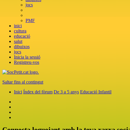
jocs
PMF
inici
cultura
educació
salut
dibuixos
jocs
Inicia la sessió
Registreu-vos
Saltar fins al contingut
Inici
Índex del fòrum
De 3 a 5 anys
Educació Infantil
Connecta loguejant amb la teva xarxa soci